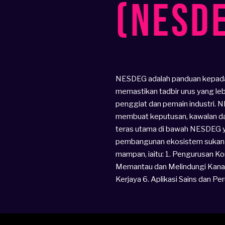
(NESD
NESDEG adalah panduan kepada
memastikan tadbir urus yang le
penggiat dan pemain industri.
membuat keputusan, kawalan dal
teras utama di bawah NESDEG ya
pembangunan ekosistem sukan el
mampan, iaitu: 1. Pengurusan Ko
Memantau dan Melindungi Kanak
Kerjaya 6. Aplikasi Sains dan Pe